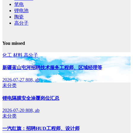
笔电
锂电池
陶瓷
高分子
You missed
化工
材料
高分子
新疆蓝山屯河招聘技术服务工程师、区域经理等
2026-07-27
808, ab
未分类
锂电隔膜安全涂覆岗位汇总
2026-07-20
808, ab
未分类
一汽红旗：招聘HUD工程师、设计师