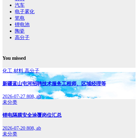
汽车
电子雾化
笔电
锂电池
陶瓷
高分子
You missed
化工
材料
高分子
新疆蓝山屯河招聘技术服务工程师、区域经理等
2026-07-27
808, ab
未分类
锂电隔膜安全涂覆岗位汇总
2026-07-20
808, ab
未分类