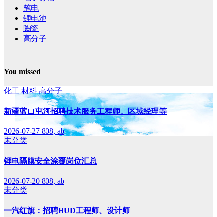
笔电
锂电池
陶瓷
高分子
You missed
化工
材料
高分子
新疆蓝山屯河招聘技术服务工程师、区域经理等
2026-07-27
808, ab
未分类
锂电隔膜安全涂覆岗位汇总
2026-07-20
808, ab
未分类
一汽红旗：招聘HUD工程师、设计师