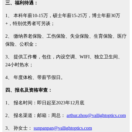
三、福利待遇：
1、
本科年薪
10-15
万，硕士年薪
15-25
万，博士年薪
30
万
+
，特别优秀者可另谈；
2、
缴纳养老保险、工伤保险、失业保险、生育保险、医疗
保险、公积金；
3、
提供工作餐，包住，内设空调、
WIFI
、独立卫生间、
24
小时热水；
4、
年度体检、带薪节假日。
四、报名及资格审查：
1、
报名时间：即日起至
2023
年
12
月底
2、
报名渠道：邮箱：周总：
arthur.zhou@vallightoptics.com
3、
孙女士：
sunpanpan@vallightoptics.com