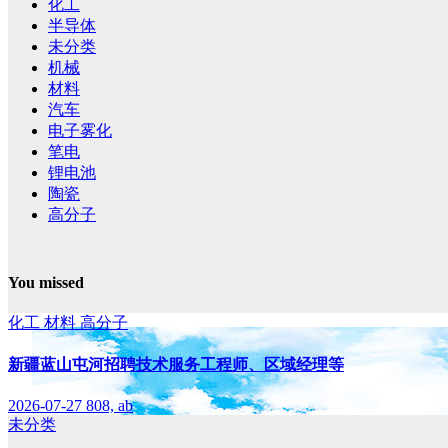
化工
半导体
未分类
机械
材料
汽车
电子雾化
笔电
锂电池
陶瓷
高分子
You missed
化工
材料
高分子
新疆蓝山屯河招聘技术服务工程师、区域经理等
2026-07-27
808, ab
未分类