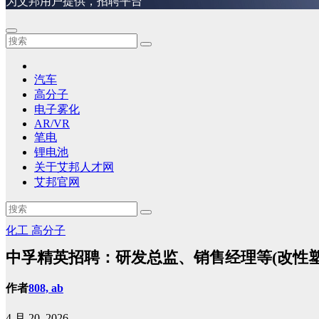
为艾邦用户提供，招聘平台
汽车
高分子
电子雾化
AR/VR
笔电
锂电池
关于艾邦人才网
艾邦官网
化工
高分子
中孚精英招聘：研发总监、销售经理等(改性塑
作者
808, ab
4 月 20, 2026